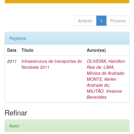
Anterior
1
Próxima
Registos:
Data
Título
Autor(es)
2011
Infraestrutura de transportes do
OLIVEIRA, Hamilton
Nordeste 2011
Reis de
;
LIMA,
Mônica de Andrade
;
MONTE, Kerlen
Andrade do
;
MILITÃO, Vivianne
Benevides
Refinar
Autor