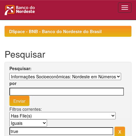
Skip
navigation
DSpace - BNB - Banco do Nordeste do Brasil
Pesquisar
Pesquisar:
por
Filtros correntes: