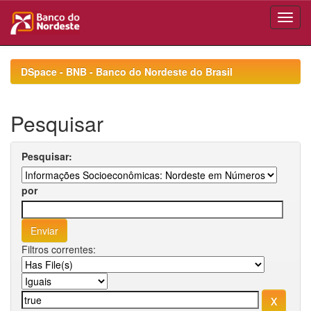
Skip
navigation
DSpace - BNB - Banco do Nordeste do Brasil
Pesquisar
Pesquisar:
por
Filtros correntes: