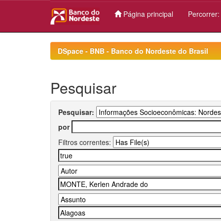
Página principal
Percorrer
Skip
navigation
DSpace - BNB - Banco do Nordeste do Brasil
Pesquisar
Pesquisar:
por
Filtros correntes: