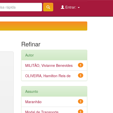
Entrar:
Refinar
Autor
MILITÃO, Vivianne Benevides
1
OLIVEIRA, Hamilton Reis de
1
Assunto
Maranhão
1
Modal de Transporte
1