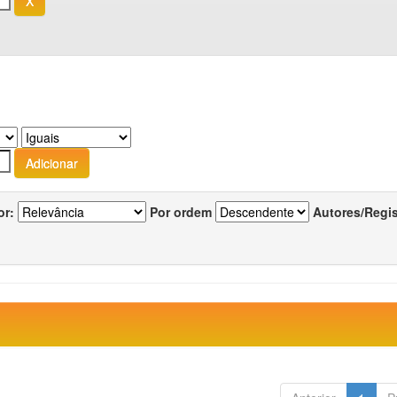
or:
Por ordem
Autores/Regi