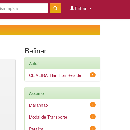
Entrar:
Refinar
Autor
OLIVEIRA, Hamilton Reis de
1
Assunto
Maranhão
1
Modal de Transporte
1
Paraíba
1