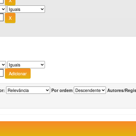
or:
Por ordem
Autores/Regi