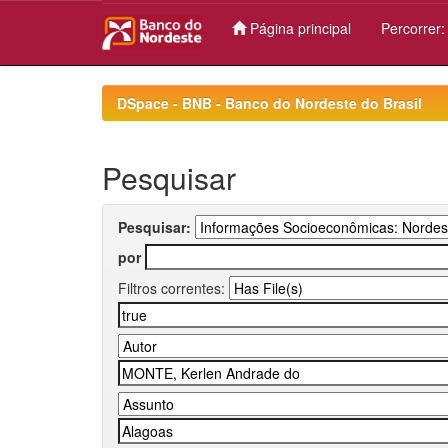
Página principal
Percorrer
Skip
navigation
DSpace - BNB - Banco do Nordeste do Brasil
Pesquisar
Pesquisar:
por
Filtros correntes: