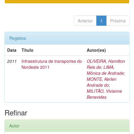
Anterior
1
Próxima
Registos:
Data
Título
Autor(es)
2011
Infraestrutura de transportes do
OLIVEIRA, Hamilton
Nordeste 2011
Reis de
;
LIMA,
Mônica de Andrade
;
MONTE, Kerlen
Andrade do
;
MILITÃO, Vivianne
Benevides
Refinar
Autor