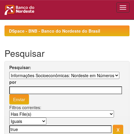
Skip
navigation
DSpace - BNB - Banco do Nordeste do Brasil
Pesquisar
Pesquisar:
por
Filtros correntes: