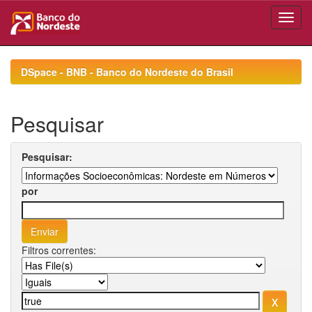
Skip
navigation
DSpace - BNB - Banco do Nordeste do Brasil
Pesquisar
Pesquisar:
por
Filtros correntes: