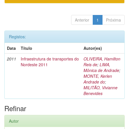
Anterior
1
Próxima
Registos:
Data
Título
Autor(es)
2011
Infraestrutura de transportes do
OLIVEIRA, Hamilton
Nordeste 2011
Reis de
;
LIMA,
Mônica de Andrade
;
MONTE, Kerlen
Andrade do
;
MILITÃO, Vivianne
Benevides
Refinar
Autor