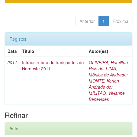
Anterior
1
Próxima
Registos:
Data
Título
Autor(es)
2011
Infraestrutura de transportes do
OLIVEIRA, Hamilton
Nordeste 2011
Reis de
;
LIMA,
Mônica de Andrade
;
MONTE, Kerlen
Andrade do
;
MILITÃO, Vivianne
Benevides
Refinar
Autor