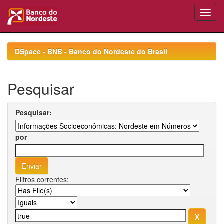
Skip
navigation
DSpace - BNB - Banco do Nordeste do Brasil
Pesquisar
Pesquisar:
por
Filtros correntes: