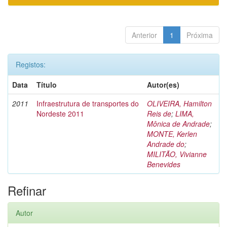
Anterior
1
Próxima
Registos:
Data
Título
Autor(es)
2011
Infraestrutura de transportes do
OLIVEIRA, Hamilton
Nordeste 2011
Reis de
;
LIMA,
Mônica de Andrade
;
MONTE, Kerlen
Andrade do
;
MILITÃO, Vivianne
Benevides
Refinar
Autor