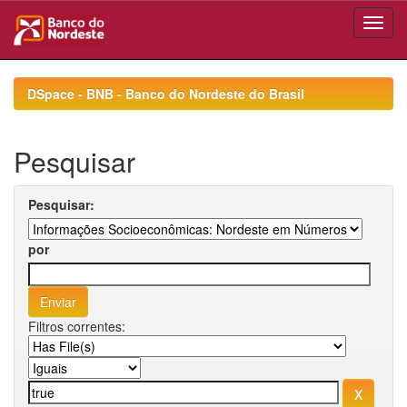
Skip
navigation
DSpace - BNB - Banco do Nordeste do Brasil
Pesquisar
Pesquisar:
por
Filtros correntes: