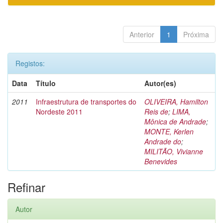
Anterior
1
Próxima
Registos:
Data
Título
Autor(es)
2011
Infraestrutura de transportes do
OLIVEIRA, Hamilton
Nordeste 2011
Reis de
;
LIMA,
Mônica de Andrade
;
MONTE, Kerlen
Andrade do
;
MILITÃO, Vivianne
Benevides
Refinar
Autor