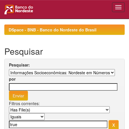
Skip
navigation
DSpace - BNB - Banco do Nordeste do Brasil
Pesquisar
Pesquisar:
por
Filtros correntes: