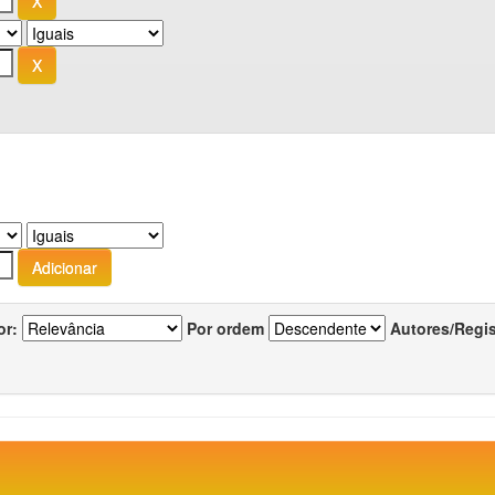
or:
Por ordem
Autores/Regi