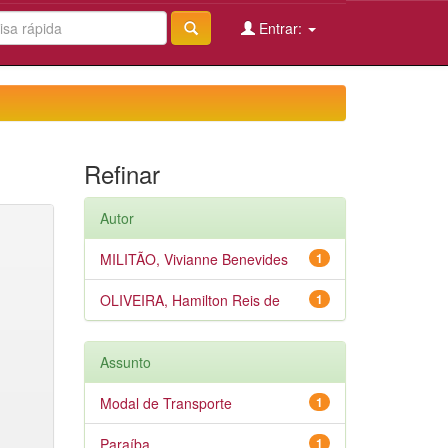
Entrar:
Refinar
Autor
MILITÃO, Vivianne Benevides
1
OLIVEIRA, Hamilton Reis de
1
Assunto
Modal de Transporte
1
Paraíba
1