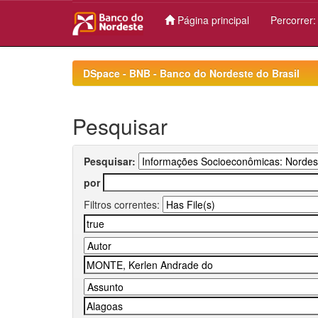
Página principal
Percorrer
Skip
navigation
DSpace - BNB - Banco do Nordeste do Brasil
Pesquisar
Pesquisar:
por
Filtros correntes: