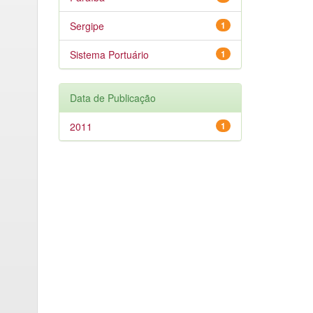
Sergipe
1
Sistema Portuário
1
Data de Publicação
2011
1