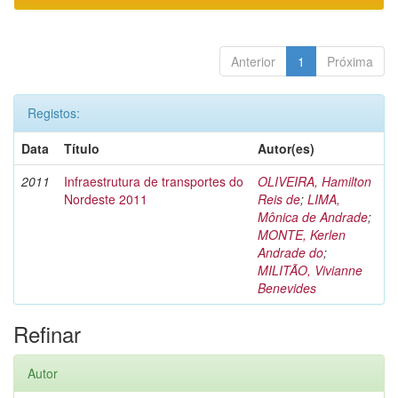
Anterior
1
Próxima
Registos:
Data
Título
Autor(es)
2011
Infraestrutura de transportes do
OLIVEIRA, Hamilton
Nordeste 2011
Reis de
;
LIMA,
Mônica de Andrade
;
MONTE, Kerlen
Andrade do
;
MILITÃO, Vivianne
Benevides
Refinar
Autor