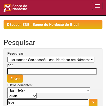
Skip
navigation
DSpace - BNB - Banco do Nordeste do Brasil
Pesquisar
Pesquisar:
por
Filtros correntes: