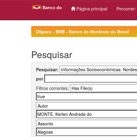
Página principal
Percorrer
Skip
navigation
DSpace - BNB - Banco do Nordeste do Brasil
Pesquisar
Pesquisar:
por
Filtros correntes: