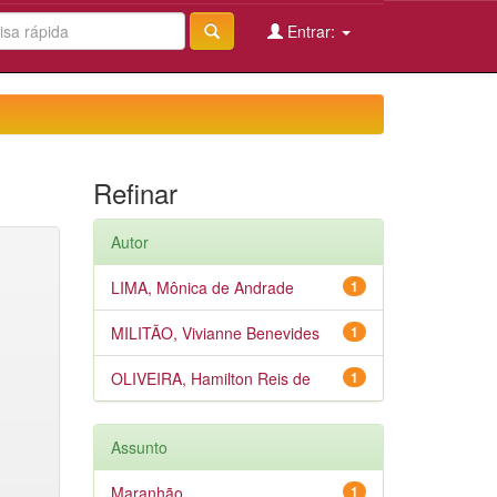
Entrar:
Refinar
Autor
LIMA, Mônica de Andrade
1
MILITÃO, Vivianne Benevides
1
OLIVEIRA, Hamilton Reis de
1
Assunto
Maranhão
1