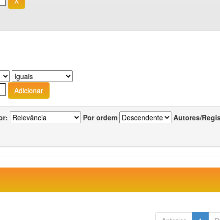
or:
Por ordem
Autores/Regi