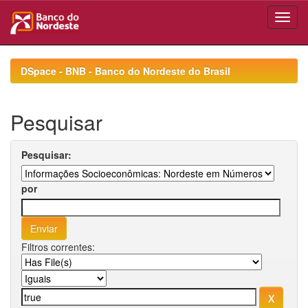
Skip
navigation
DSpace - BNB - Banco do Nordeste do Brasil
Pesquisar
Pesquisar:
por
Filtros correntes: