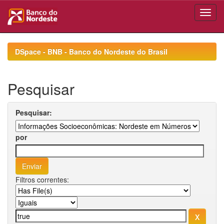
Skip
navigation
DSpace - BNB - Banco do Nordeste do Brasil
Pesquisar
Pesquisar:
por
Filtros correntes: