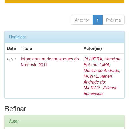
Anterior
1
Próxima
Registos:
Data
Título
Autor(es)
2011
Infraestrutura de transportes do
OLIVEIRA, Hamilton
Nordeste 2011
Reis de
;
LIMA,
Mônica de Andrade
;
MONTE, Kerlen
Andrade do
;
MILITÃO, Vivianne
Benevides
Refinar
Autor