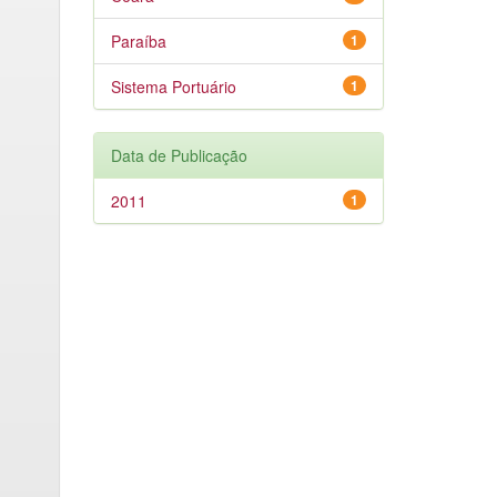
Paraíba
1
Sistema Portuário
1
Data de Publicação
2011
1