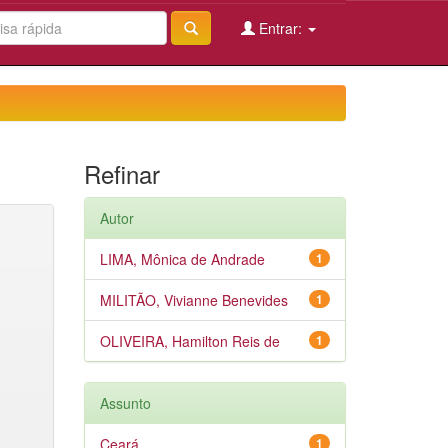
Entrar:
Refinar
Autor
LIMA, Mônica de Andrade
1
MILITÃO, Vivianne Benevides
1
OLIVEIRA, Hamilton Reis de
1
Assunto
Ceará
1