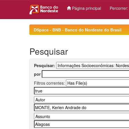
Página principal
Percorrer
Skip
navigation
DSpace - BNB - Banco do Nordeste do Brasil
Pesquisar
Pesquisar:
por
Filtros correntes: