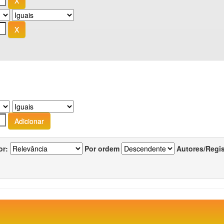
or:
Por ordem
Autores/Regi