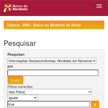
Skip
navigation
DSpace - BNB - Banco do Nordeste do Brasil
Pesquisar
Pesquisar:
por
Filtros correntes: