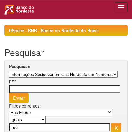
Skip
navigation
DSpace - BNB - Banco do Nordeste do Brasil
Pesquisar
Pesquisar:
por
Filtros correntes: