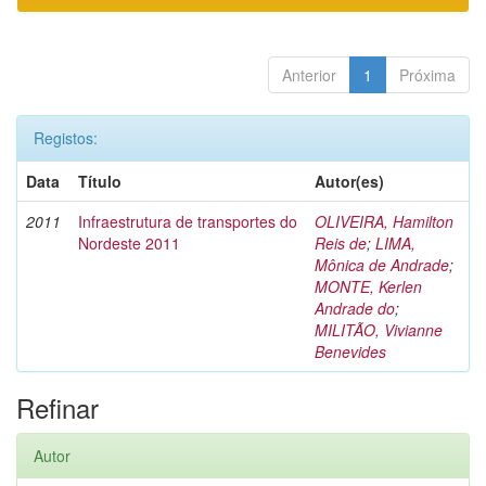
Anterior
1
Próxima
Registos:
Data
Título
Autor(es)
2011
Infraestrutura de transportes do
OLIVEIRA, Hamilton
Nordeste 2011
Reis de
;
LIMA,
Mônica de Andrade
;
MONTE, Kerlen
Andrade do
;
MILITÃO, Vivianne
Benevides
Refinar
Autor