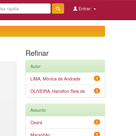
Entrar:
Refinar
Autor
LIMA, Mônica de Andrade
1
OLIVEIRA, Hamilton Reis de
1
Assunto
Ceará
1
Maranhão
1