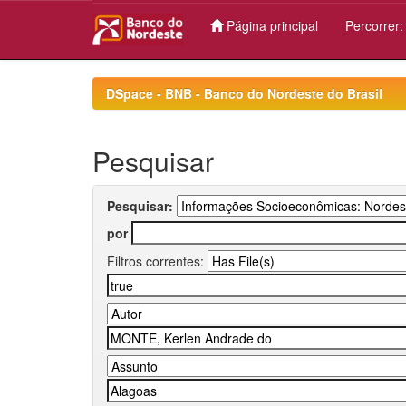
Página principal
Percorrer
Skip
navigation
DSpace - BNB - Banco do Nordeste do Brasil
Pesquisar
Pesquisar:
por
Filtros correntes: