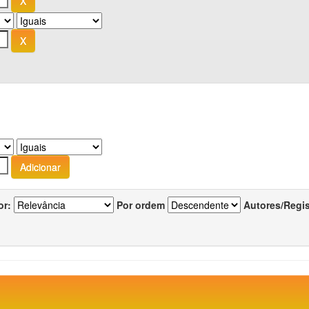
or:
Por ordem
Autores/Regi