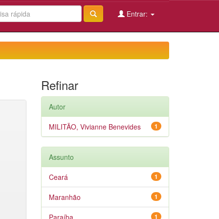
Entrar:
Refinar
Autor
MILITÃO, Vivianne Benevides
1
Assunto
Ceará
1
Maranhão
1
Paraíba
1