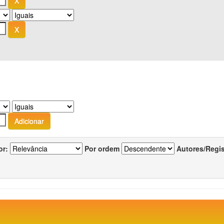
or:
Por ordem
Autores/Regi