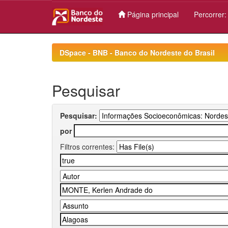
Página principal
Percorrer
Skip
navigation
DSpace - BNB - Banco do Nordeste do Brasil
Pesquisar
Pesquisar:
por
Filtros correntes: