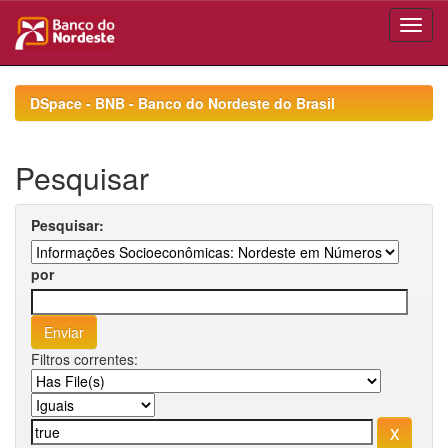
Skip
navigation
DSpace - BNB - Banco do Nordeste do Brasil
Pesquisar
Pesquisar:
por
Filtros correntes: