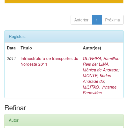
Anterior
1
Próxima
Registos:
Data
Título
Autor(es)
2011
Infraestrutura de transportes do
OLIVEIRA, Hamilton
Nordeste 2011
Reis de
;
LIMA,
Mônica de Andrade
;
MONTE, Kerlen
Andrade do
;
MILITÃO, Vivianne
Benevides
Refinar
Autor