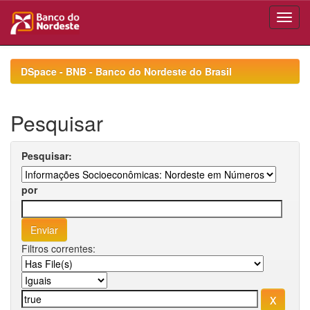
Skip
navigation
DSpace - BNB - Banco do Nordeste do Brasil
Pesquisar
Pesquisar:
por
Filtros correntes: