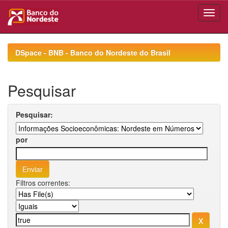
Skip
navigation
DSpace - BNB - Banco do Nordeste do Brasil
Pesquisar
Pesquisar:
por
Filtros correntes: