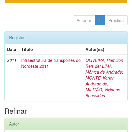
Anterior
1
Próxima
Registos:
Data
Título
Autor(es)
2011
Infraestrutura de transportes do
OLIVEIRA, Hamilton
Nordeste 2011
Reis de
;
LIMA,
Mônica de Andrade
;
MONTE, Kerlen
Andrade do
;
MILITÃO, Vivianne
Benevides
Refinar
Autor