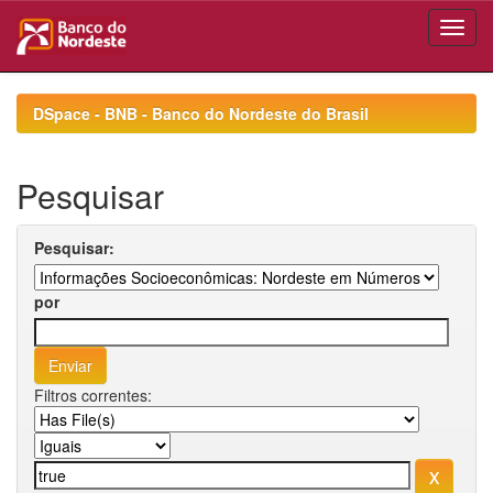
Skip
navigation
DSpace - BNB - Banco do Nordeste do Brasil
Pesquisar
Pesquisar:
por
Filtros correntes: