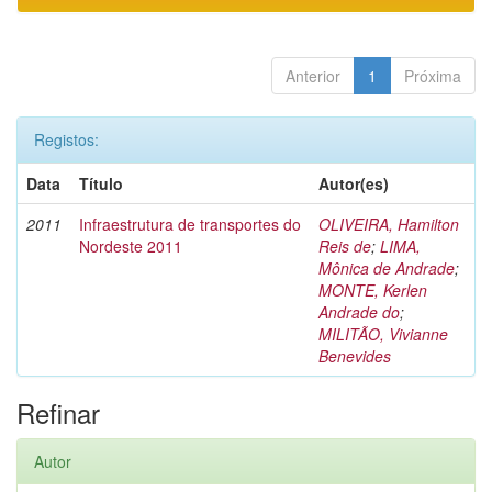
Anterior
1
Próxima
Registos:
Data
Título
Autor(es)
2011
Infraestrutura de transportes do
OLIVEIRA, Hamilton
Nordeste 2011
Reis de
;
LIMA,
Mônica de Andrade
;
MONTE, Kerlen
Andrade do
;
MILITÃO, Vivianne
Benevides
Refinar
Autor