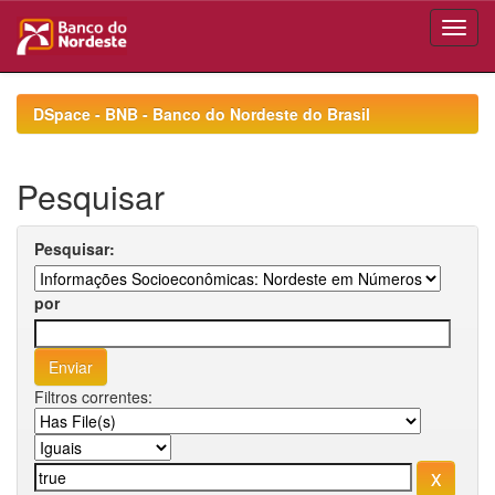
Skip
navigation
DSpace - BNB - Banco do Nordeste do Brasil
Pesquisar
Pesquisar:
por
Filtros correntes: