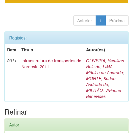
Anterior
1
Próxima
Registos:
Data
Título
Autor(es)
2011
Infraestrutura de transportes do
OLIVEIRA, Hamilton
Nordeste 2011
Reis de
;
LIMA,
Mônica de Andrade
;
MONTE, Kerlen
Andrade do
;
MILITÃO, Vivianne
Benevides
Refinar
Autor