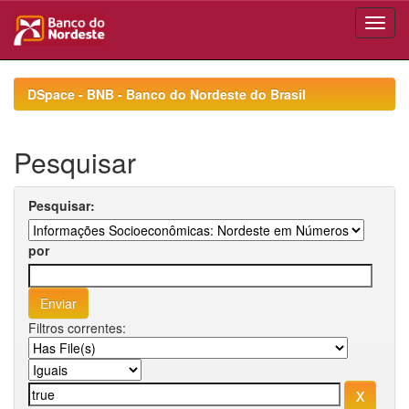
Skip
navigation
DSpace - BNB - Banco do Nordeste do Brasil
Pesquisar
Pesquisar:
por
Filtros correntes: