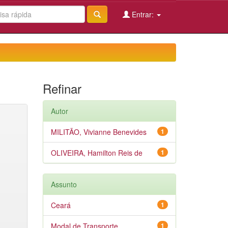
Entrar:
Refinar
Autor
MILITÃO, Vivianne Benevides
1
OLIVEIRA, Hamilton Reis de
1
Assunto
Ceará
1
Modal de Transporte
1