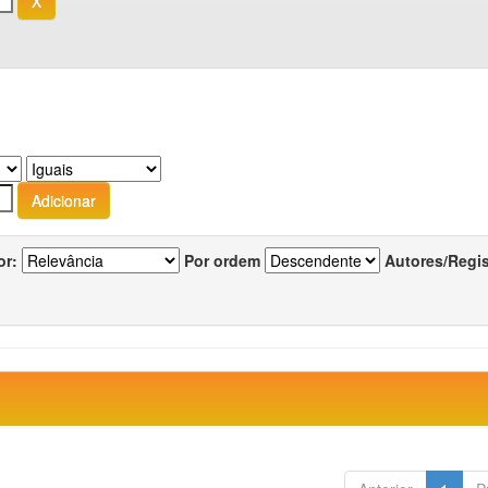
or:
Por ordem
Autores/Regi