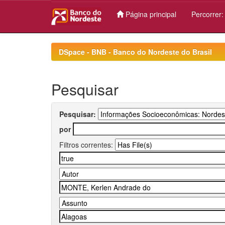
Página principal
Percorrer
Skip
navigation
DSpace - BNB - Banco do Nordeste do Brasil
Pesquisar
Pesquisar:
por
Filtros correntes: