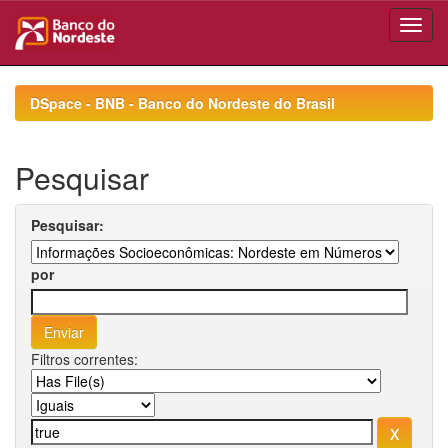
Skip
navigation
DSpace - BNB - Banco do Nordeste do Brasil
Pesquisar
Pesquisar:
por
Filtros correntes: