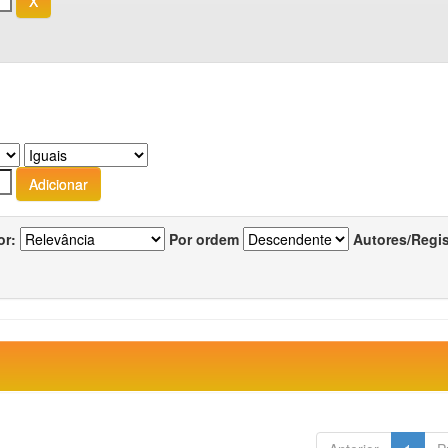
or:
Por ordem
Autores/Regi