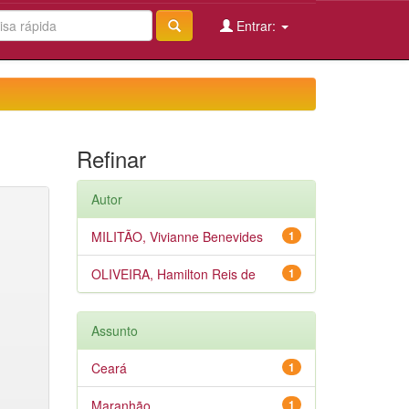
Entrar:
Refinar
Autor
MILITÃO, Vivianne Benevides
1
OLIVEIRA, Hamilton Reis de
1
Assunto
Ceará
1
Maranhão
1