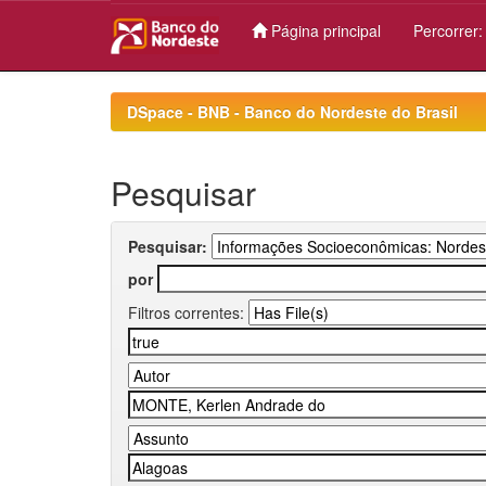
Página principal
Percorrer
Skip
navigation
DSpace - BNB - Banco do Nordeste do Brasil
Pesquisar
Pesquisar:
por
Filtros correntes: