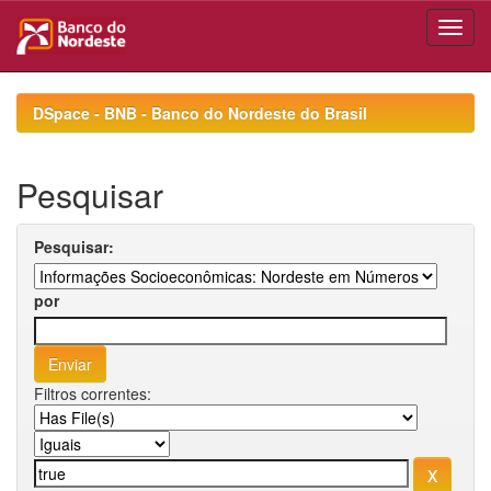
Skip
navigation
DSpace - BNB - Banco do Nordeste do Brasil
Pesquisar
Pesquisar:
por
Filtros correntes: