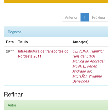
Anterior
1
Próxima
Registos:
Data
Título
Autor(es)
2011
Infraestrutura de transportes do
OLIVEIRA, Hamilton
Nordeste 2011
Reis de
;
LIMA,
Mônica de Andrade
;
MONTE, Kerlen
Andrade do
;
MILITÃO, Vivianne
Benevides
Refinar
Autor