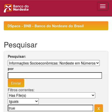
Skip
navigation
DSpace - BNB - Banco do Nordeste do Brasil
Pesquisar
Pesquisar:
por
Filtros correntes: