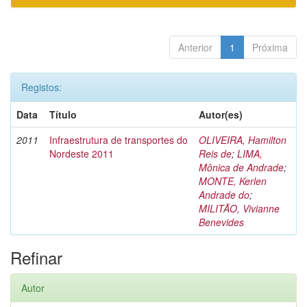
Anterior
1
Próxima
Registos:
Data
Título
Autor(es)
2011
Infraestrutura de transportes do
OLIVEIRA, Hamilton
Nordeste 2011
Reis de
;
LIMA,
Mônica de Andrade
;
MONTE, Kerlen
Andrade do
;
MILITÃO, Vivianne
Benevides
Refinar
Autor