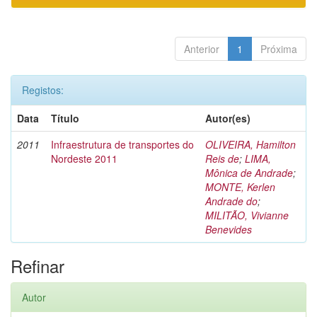
Anterior
1
Próxima
Registos:
Data
Título
Autor(es)
2011
Infraestrutura de transportes do
OLIVEIRA, Hamilton
Nordeste 2011
Reis de
;
LIMA,
Mônica de Andrade
;
MONTE, Kerlen
Andrade do
;
MILITÃO, Vivianne
Benevides
Refinar
Autor