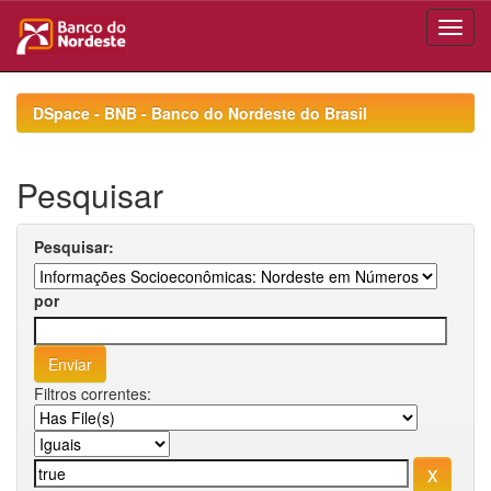
Skip
navigation
DSpace - BNB - Banco do Nordeste do Brasil
Pesquisar
Pesquisar:
por
Filtros correntes: