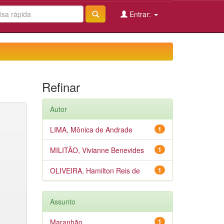
Entrar:
Refinar
Autor
LIMA, Mônica de Andrade
1
MILITÃO, Vivianne Benevides
1
OLIVEIRA, Hamilton Reis de
1
Assunto
Maranhão
1