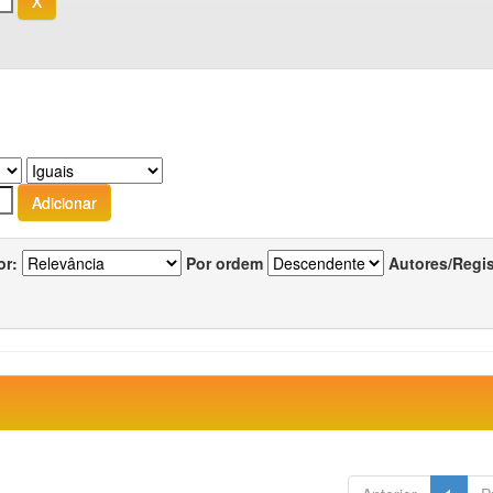
or:
Por ordem
Autores/Regi