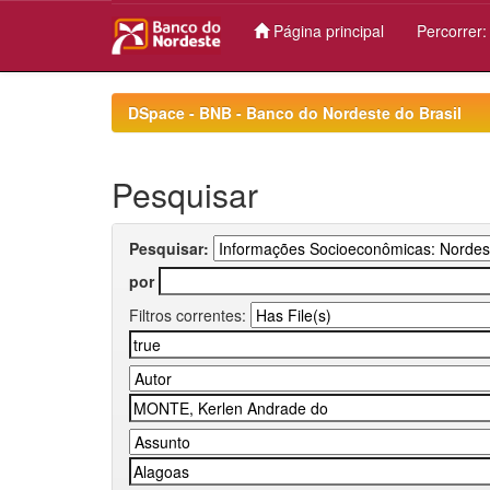
Página principal
Percorrer
Skip
navigation
DSpace - BNB - Banco do Nordeste do Brasil
Pesquisar
Pesquisar:
por
Filtros correntes: