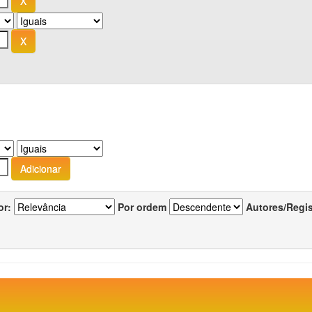
or:
Por ordem
Autores/Regi