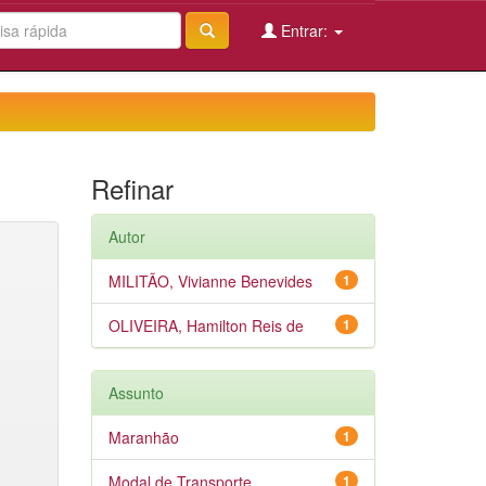
Entrar:
Refinar
Autor
MILITÃO, Vivianne Benevides
1
OLIVEIRA, Hamilton Reis de
1
Assunto
Maranhão
1
Modal de Transporte
1