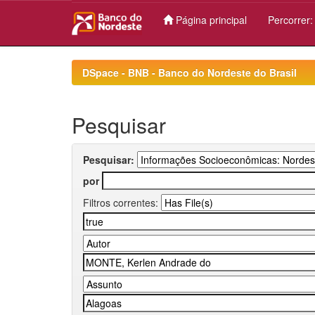
Página principal
Percorrer
Skip
navigation
DSpace - BNB - Banco do Nordeste do Brasil
Pesquisar
Pesquisar:
por
Filtros correntes: