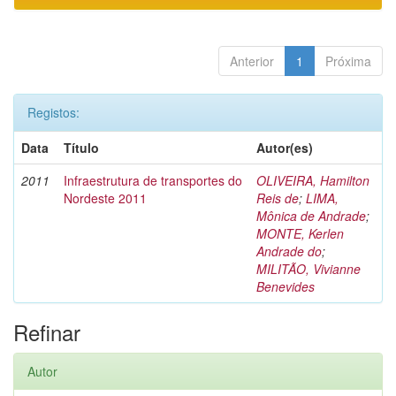
Anterior
1
Próxima
Registos:
Data
Título
Autor(es)
2011
Infraestrutura de transportes do
OLIVEIRA, Hamilton
Nordeste 2011
Reis de
;
LIMA,
Mônica de Andrade
;
MONTE, Kerlen
Andrade do
;
MILITÃO, Vivianne
Benevides
Refinar
Autor