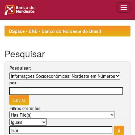
Skip
navigation
DSpace - BNB - Banco do Nordeste do Brasil
Pesquisar
Pesquisar:
por
Filtros correntes: