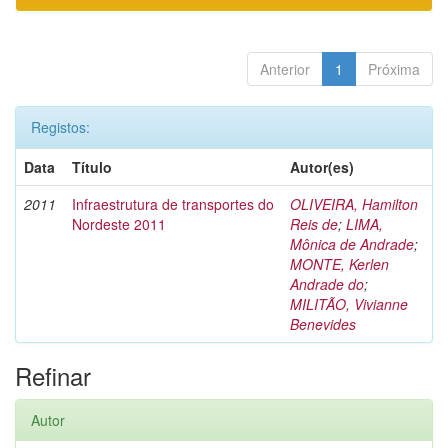
Anterior
1
Próxima
Registos:
Data
Título
Autor(es)
2011
Infraestrutura de transportes do
OLIVEIRA, Hamilton
Nordeste 2011
Reis de
;
LIMA,
Mônica de Andrade
;
MONTE, Kerlen
Andrade do
;
MILITÃO, Vivianne
Benevides
Refinar
Autor