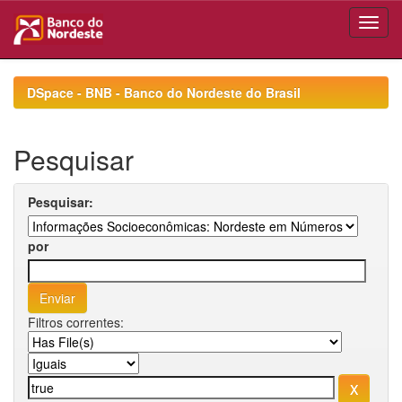
Skip
navigation
DSpace - BNB - Banco do Nordeste do Brasil
Pesquisar
Pesquisar:
por
Filtros correntes: