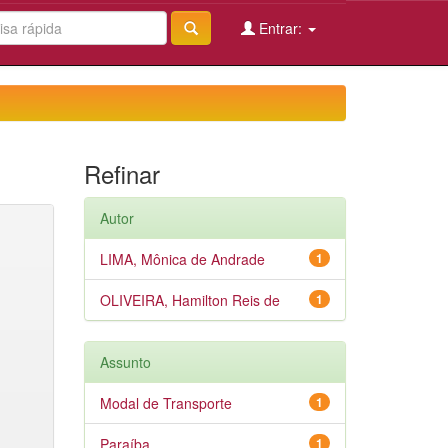
Entrar:
Refinar
Autor
LIMA, Mônica de Andrade
1
OLIVEIRA, Hamilton Reis de
1
Assunto
Modal de Transporte
1
Paraíba
1