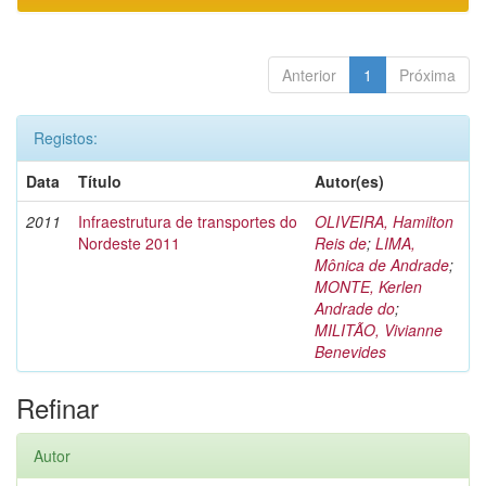
Anterior
1
Próxima
Registos:
Data
Título
Autor(es)
2011
Infraestrutura de transportes do
OLIVEIRA, Hamilton
Nordeste 2011
Reis de
;
LIMA,
Mônica de Andrade
;
MONTE, Kerlen
Andrade do
;
MILITÃO, Vivianne
Benevides
Refinar
Autor