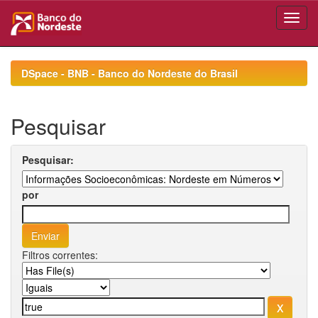
Skip
navigation
DSpace - BNB - Banco do Nordeste do Brasil
Pesquisar
Pesquisar:
por
Filtros correntes: