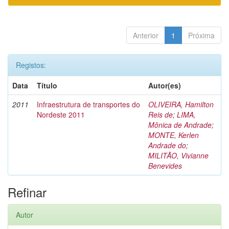
Anterior
1
Próxima
Registos:
Data
Título
Autor(es)
2011
Infraestrutura de transportes do
OLIVEIRA, Hamilton
Nordeste 2011
Reis de
;
LIMA,
Mônica de Andrade
;
MONTE, Kerlen
Andrade do
;
MILITÃO, Vivianne
Benevides
Refinar
Autor