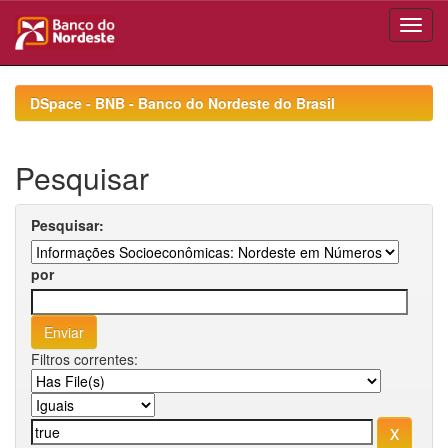
Skip
navigation
DSpace - BNB - Banco do Nordeste do Brasil
Pesquisar
Pesquisar:
por
Filtros correntes: