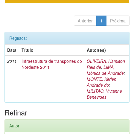
Anterior
1
Próxima
Registos:
Data
Título
Autor(es)
2011
Infraestrutura de transportes do
OLIVEIRA, Hamilton
Nordeste 2011
Reis de
;
LIMA,
Mônica de Andrade
;
MONTE, Kerlen
Andrade do
;
MILITÃO, Vivianne
Benevides
Refinar
Autor