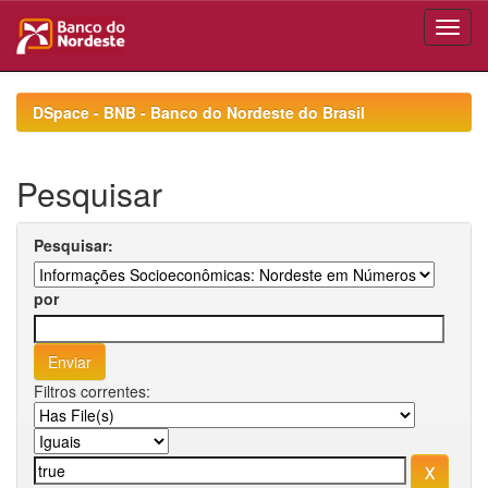
Skip
navigation
DSpace - BNB - Banco do Nordeste do Brasil
Pesquisar
Pesquisar:
por
Filtros correntes: