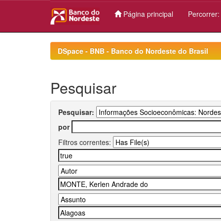
Página principal
Percorrer
Skip
navigation
DSpace - BNB - Banco do Nordeste do Brasil
Pesquisar
Pesquisar:
por
Filtros correntes: