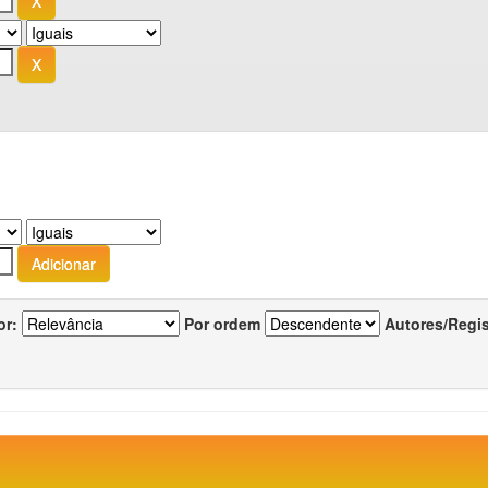
or:
Por ordem
Autores/Regi