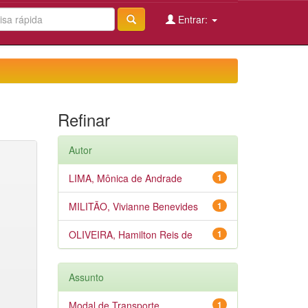
Entrar:
Refinar
Autor
LIMA, Mônica de Andrade
1
MILITÃO, Vivianne Benevides
1
OLIVEIRA, Hamilton Reis de
1
Assunto
Modal de Transporte
1