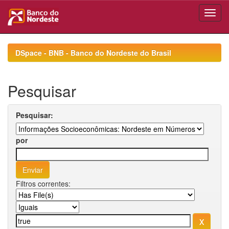
Skip
navigation
DSpace - BNB - Banco do Nordeste do Brasil
Pesquisar
Pesquisar:
por
Filtros correntes: