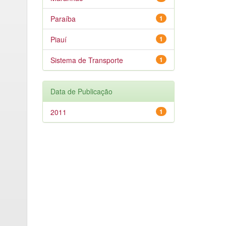
Paraíba
1
Piauí
1
Sistema de Transporte
1
Data de Publicação
2011
1