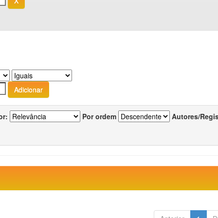
or:
Por ordem
Autores/Regi