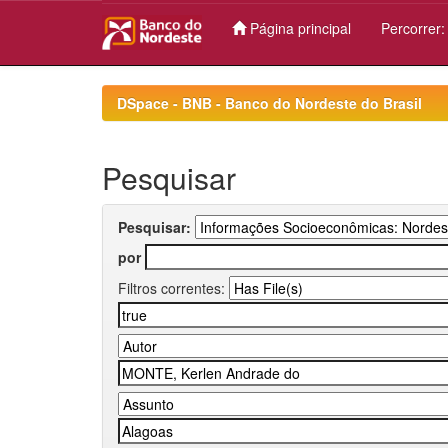
Página principal
Percorrer
Skip
navigation
DSpace - BNB - Banco do Nordeste do Brasil
Pesquisar
Pesquisar:
por
Filtros correntes: