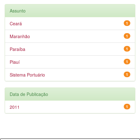
Assunto
Ceará
1
Maranhão
1
Paraíba
1
Piauí
1
Sistema Portuário
1
Data de Publicação
2011
1