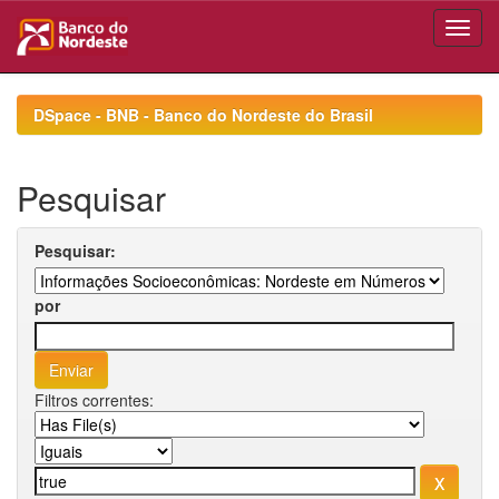
Skip
navigation
DSpace - BNB - Banco do Nordeste do Brasil
Pesquisar
Pesquisar:
por
Filtros correntes: