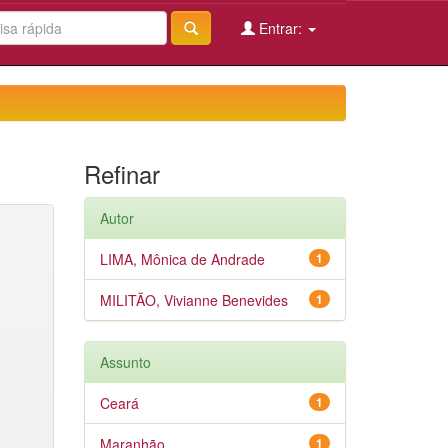
Entrar:
Refinar
Autor
LIMA, Mônica de Andrade
1
MILITÃO, Vivianne Benevides
1
Assunto
Ceará
1
Maranhão
1