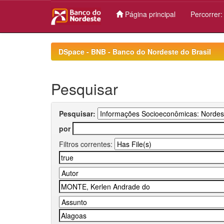
Página principal
Percorrer
Skip
navigation
DSpace - BNB - Banco do Nordeste do Brasil
Pesquisar
Pesquisar:
por
Filtros correntes: