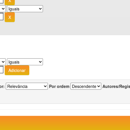
or:
Por ordem
Autores/Regi