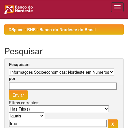
Skip
navigation
DSpace - BNB - Banco do Nordeste do Brasil
Pesquisar
Pesquisar:
por
Filtros correntes: