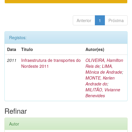
Anterior
1
Próxima
Registos:
Data
Título
Autor(es)
2011
Infraestrutura de transportes do
OLIVEIRA, Hamilton
Nordeste 2011
Reis de
;
LIMA,
Mônica de Andrade
;
MONTE, Kerlen
Andrade do
;
MILITÃO, Vivianne
Benevides
Refinar
Autor