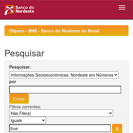
Skip
navigation
DSpace - BNB - Banco do Nordeste do Brasil
Pesquisar
Pesquisar:
por
Filtros correntes: