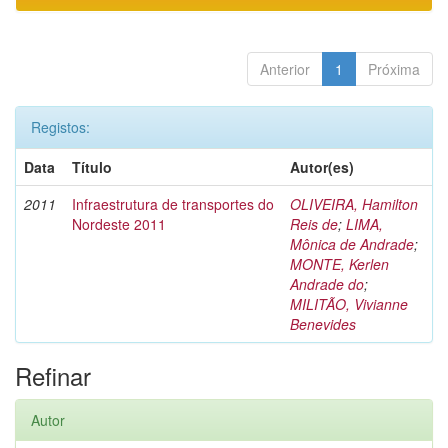
Anterior
1
Próxima
Registos:
Data
Título
Autor(es)
2011
Infraestrutura de transportes do
OLIVEIRA, Hamilton
Nordeste 2011
Reis de
;
LIMA,
Mônica de Andrade
;
MONTE, Kerlen
Andrade do
;
MILITÃO, Vivianne
Benevides
Refinar
Autor