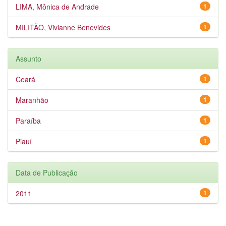
LIMA, Mônica de Andrade
1
MILITÃO, Vivianne Benevides
1
Assunto
Ceará
1
Maranhão
1
Paraíba
1
Piauí
1
Data de Publicação
2011
1