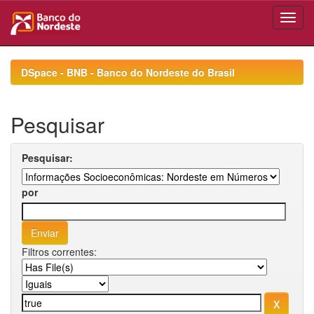
Skip
navigation
DSpace - BNB - Banco do Nordeste do Brasil
Pesquisar
Pesquisar:
por
Filtros correntes: