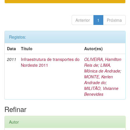
Anterior
1
Próxima
Registos:
Data
Título
Autor(es)
2011
Infraestrutura de transportes do
OLIVEIRA, Hamilton
Nordeste 2011
Reis de
;
LIMA,
Mônica de Andrade
;
MONTE, Kerlen
Andrade do
;
MILITÃO, Vivianne
Benevides
Refinar
Autor