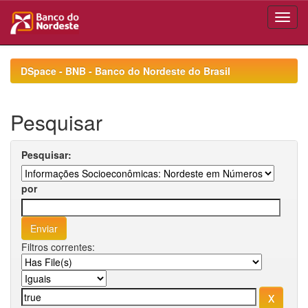
Skip
navigation
DSpace - BNB - Banco do Nordeste do Brasil
Pesquisar
Pesquisar:
por
Filtros correntes: